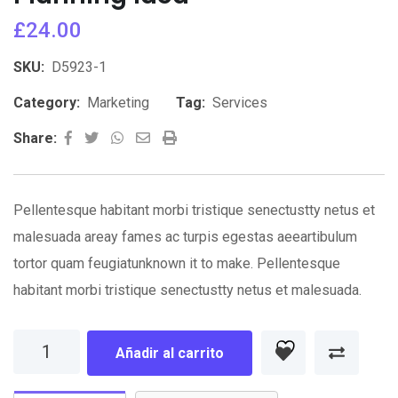
£
24.00
SKU:
D5923-1
Category:
Marketing
Tag:
Services
Whatsapp
Share
Print
Share:
via
Email
Pellentesque habitant morbi tristique senectustty netus et
malesuada areay fames ac turpis egestas aeeartibulum
tortor quam feugiatunknown it to make. Pellentesque
habitant morbi tristique senectustty netus et malesuada.
Planning
Añadir al carrito
Idea
cantidad