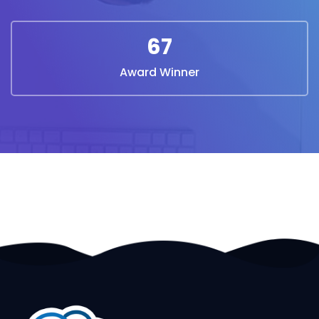
67
Award Winner