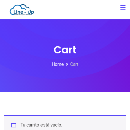
Skip
to
content
Cart
Home
Cart
Tu carrito está vacío.